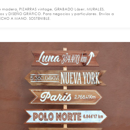
e madera, PIZARRAS vintage, GRABADO Láser, MURALES,
os y DISEÑO GRÁFICO. Para negocios y particulares. Envíos a
 HECHO A MANO. SOSTENIBLE.