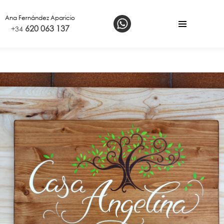
Ana Fernández Aparicio
A
620 063 137
+34
l
t
e
r
n
a
r
b
a
r
r
a
l
a
t
e