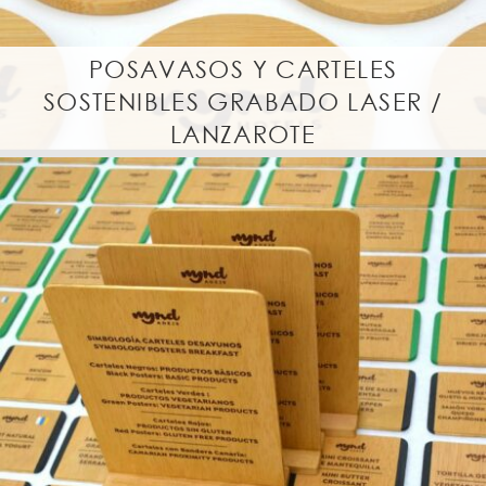
r
a
l
POSAVASOS Y CARTELES
SOSTENIBLES GRABADO LASER /
LANZAROTE