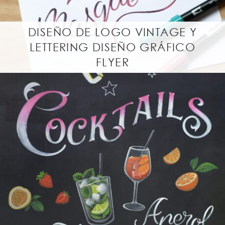
r
a
l
DISEÑO DE LOGO VINTAGE Y
LETTERING DISEÑO GRÁFICO
FLYER