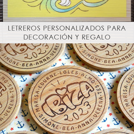
r
a
l
LETREROS PERSONALIZADOS PARA
DECORACIÓN Y REGALO