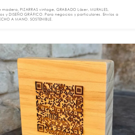
e madera, PIZARRAS vintage, GRABADO Láser, MURALES,
os y DISEÑO GRÁFICO. Para negocios y particulares. Envíos a
 HECHO A MANO. SOSTENIBLE.