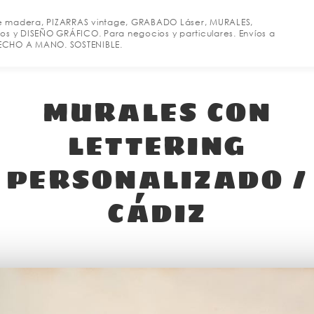
e madera, PIZARRAS vintage, GRABADO Láser, MURALES,
os y DISEÑO GRÁFICO. Para negocios y particulares. Envíos a
 HECHO A MANO. SOSTENIBLE.
MURALES CON
LETTERING
PERSONALIZADO /
CÁDIZ