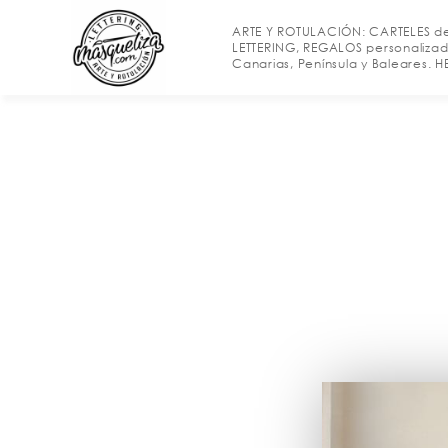
S
ARTE Y ROTULACIÓN: CARTELES d
a
LETTERING, REGALOS personalizad
l
Canarias, Península y Baleares.
t
a
r
a
l
c
o
n
t
e
n
i
d
o